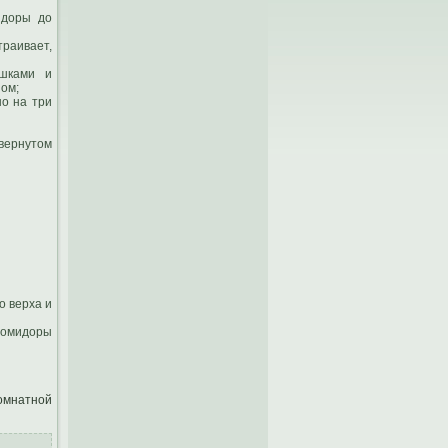
идоры до
траивает,
ышками и
ом;
но на три
евернутом
о верха и
 помидоры
омнатной