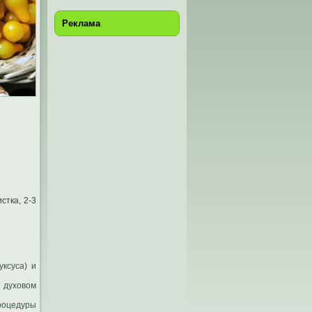
Реклама
стка, 2-3
уксуса) и
 духовом
роцедуры