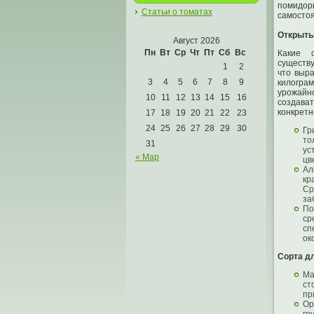
помидор
Статьи о томатах
самостоя
Открыты
Август 2026
Пн
Вт
Ср
Чт
Пт
Сб
Вс
Какие 
существу
1
2
что выра
3
4
5
6
7
8
9
килограм
урожайн
10
11
12
13
14
15
16
создава
конкретн
17
18
19
20
21
22
23
24
25
26
27
28
29
30
Гр
то
31
ус
« Мар
цв
Ал
кр
Ср
за
По
ср
сп
ок
Сорта д
Ма
ст
пр
Ор