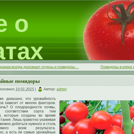
е о
атах
дникам всегда дорожают огурцы и помидоры…
Помидоры в кляре 
айные помидоры
ликовано
10.01.2015
|
Автор:
admin
же доказано, что урожайность
в зависит от многих факторов.
ечь? О плодородности почвы,
е, соответствии сорта тем
м, которые созданы во время
тания. Лишь грамотно ухаживая
 можно добиться нужного и столь
димого всем результата.
но, а есть ли самые урожайные