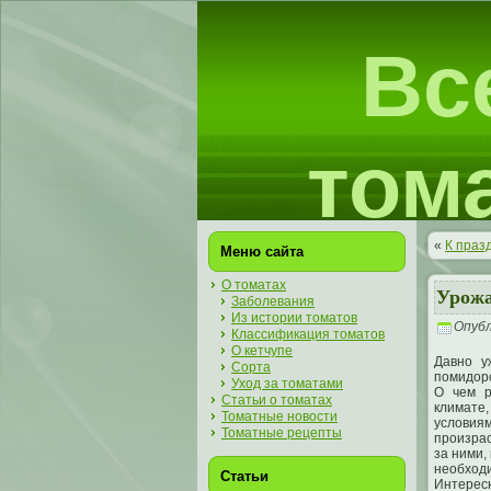
Вс
том
«
К праз
Меню сайта
О томатах
Урож
Заболевания
Из истории томатов
Опуб
Классификация томатов
О кетчупе
Давно у
Сорта
помидоро
Уход за томатами
О чем р
Статьи о томатах
климат
Томатные новости
условия
Томатные рецепты
произрас
за ними,
необхо
Статьи
Интерес