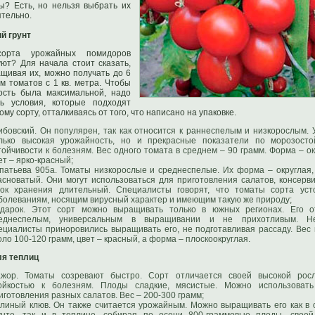
ы? Есть, но нельзя выбрать их
тельно.
й грунт
сорта урожайных помидоров
ют? Для начала стоит сказать,
щивая их, можно получать до 6
м томатов с 1 кв. метра. Чтобы
ость была максимальной, надо
ть условия, которые подходят
ому сорту, отталкиваясь от того, что написано на упаковке.
ибовский. Он популярен, так как относится к раннеспелым и низкорослым. 
лько высокая урожайность, но и прекрасные показатели по морозосто
тойчивости к болезням. Вес одного томата в среднем – 90 грамм. Форма – ок
ет – ярко-красный;
патьева 905а. Томаты низкорослые и среднеспелые. Их форма – округлая,
асноватый. Они могут использоваться для приготовления салатов, консерв
ок хранения длительный. Специалисты говорят, что томаты сорта уст
болеваниям, носящим вирусный характер и имеющим такую же природу;
дарок. Этот сорт можно выращивать только в южных регионах. Его о
еднеспелым, универсальным в выращивании и не прихотливым. Не
ециалисты приноровились выращивать его, не подготавливая рассаду. Вес
оло 100-120 грамм, цвет – красный, а форма – плоскоокруглая.
ля теплиц
жор. Томаты созревают быстро. Сорт отличается своей высокой рос
ойкостью к болезням. Плоды сладкие, мясистые. Можно использоват
иготовления разных салатов. Вес – 200-300 грамм;
линый клюв. Он также считается урожайным. Можно выращивать его как в 