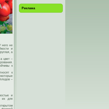
Реклама
У него не
йкости и
руглая, а
 а цвет –
ирования.
ойчивы к
тносят к
которые
 плодов –
лостью и
ь их для
открытом